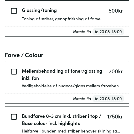
Glossing/toning
500
kr
Toning af striber, genopfriskning af farve.
Næste tid
to 20.08. 18:00
Farve / Colour
Mellembehandling af toner/glossing
700
kr
inkl. føn
Vedligeholdelse af nuance/glans mellem farvebehandlinger.
Næste tid
to 20.08. 18:00
Bundfarve 0-3 cm inkl. striber i top /
1750
kr
Base colour incl. highlights
Helfarve i bunden med striber henover skilning samt et par 