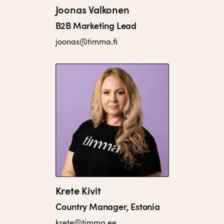
Joonas Valkonen
B2B Marketing Lead
joonas@timma.fi
Krete Kivit
Country Manager, Estonia
krete@timma.ee