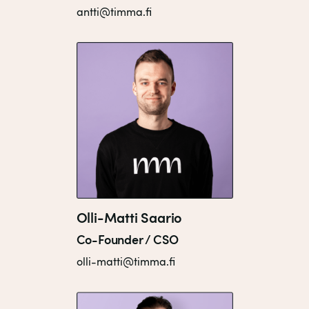
antti@timma.fi
Olli-Matti Saario
Co-Founder / CSO
olli-matti@timma.fi