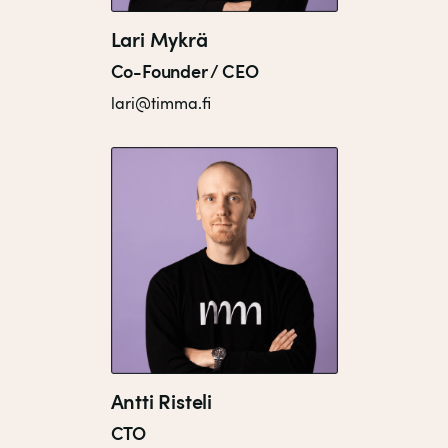
Lari Mykrä
Co-Founder / CEO
lari@timma.fi
Antti Risteli
CTO