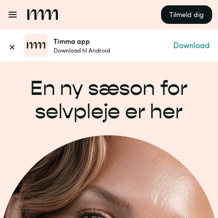
Tilmeld dig
Timma app
Download
Download til Android
En ny sæson for
selvpleje er her